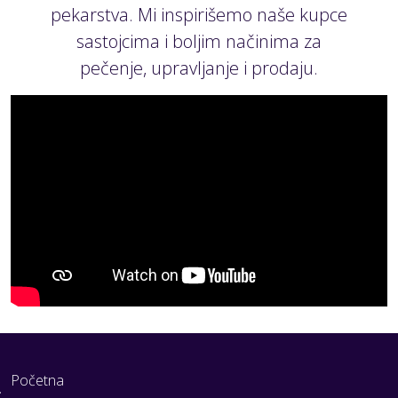
pekarstva. Mi inspirišemo naše kupce
sastojcima i boljim načinima za
pečenje, upravljanje i prodaju.
Početna