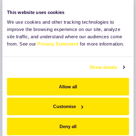
This website uses cookies
We use cookies and other tracking technologies to
improve the browsing experience on our site, analyze
site traffic, and understand where our audiences come
Katalog
from. See our
Privacy Statement
for more information.
Pogledajte katalog naših
proizvoda
Show details
Opširnije
Allow all
Customise
Deny all