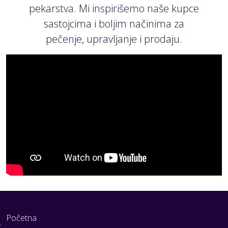
pekarstva. Mi inspirišemo naše kupce
sastojcima i boljim načinima za
pečenje, upravljanje i prodaju.
Početna