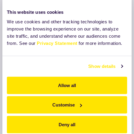
This website uses cookies
We use cookies and other tracking technologies to
improve the browsing experience on our site, analyze
site traffic, and understand where our audiences come
Katalog
from. See our
Privacy Statement
for more information.
Pogledajte katalog naših
proizvoda
Show details
Opširnije
Allow all
Customise
Deny all